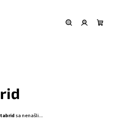
Hľadať
Prihlásenie
Nákupný
košík
rid
itabrid
sa nenašli...