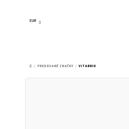
Prejsť
na
obsah
EUR
/
PREDÁVANÉ ZNAČKY
/
VITABRID
DOMOV
B
o
č
n
ý