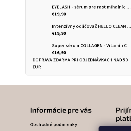
EYELASH - sérum pre rast mihalníc a obočia
€19,90
Intenzívny odličovač HELLO CLEAN 3v1 s kyselinou hyalur
€19,90
Super sérum COLLAGEN - Vitamín C
€16,90
DOPRAVA ZDARMA PRI OBJEDNÁVKACH NAD 50
EUR
Z
á
Informácie pre vás
Prij
p
plat
ä
Obchodné podmienky