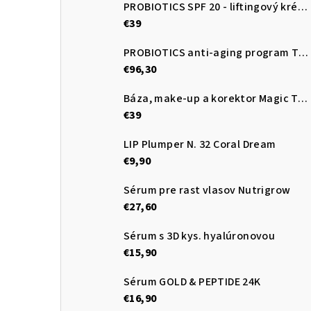
PROBIOTICS SPF 20 - liftingový krém s výťažkom z voskovky
€39
PROBIOTICS anti-aging program TRIO
€96,30
Báza, make-up a korektor Magic Touch
€39
LIP Plumper N. 32 Coral Dream
€9,90
Sérum pre rast vlasov Nutrigrow
€27,60
Sérum s 3D kys. hyalúronovou
€15,90
Sérum GOLD & PEPTIDE 24K
€16,90