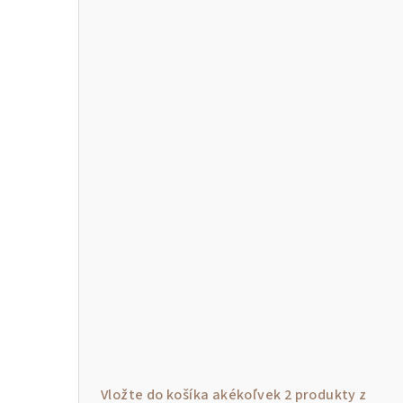
p
a
n
e
l
Vložte do košíka akékoľvek 2 produkty z