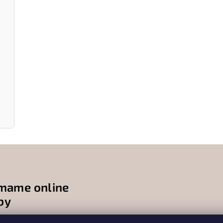
ónovou
ímame online
by