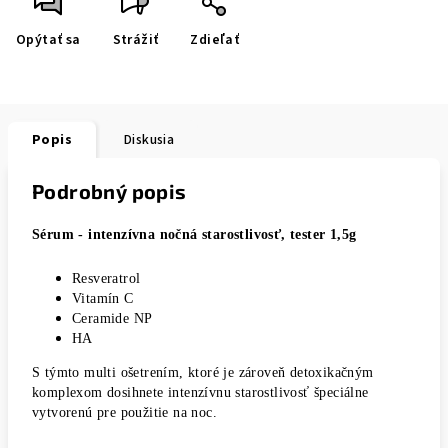
Opýtať sa
Strážiť
Zdieľať
Popis
Diskusia
Podrobný popis
Sérum - intenzívna nočná starostlivosť, tester 1,5g
Resveratrol
Vitamín C
Ceramide NP
HA
S týmto multi ošetrením, ktoré je zároveň detoxikačným
komplexom dosihnete intenzívnu starostlivosť špeciálne
vytvorenú pre použitie na noc.