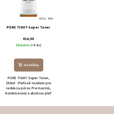
KÓD:
444
PORE TIGHT Super Toner
€16,90
Skladom
(>5 ks)
Priemerné
hodnotenie
produktu
Do košíka
je
4,4
PORE TIGHT Super Toner,
z
250ml Pleťové tonikum pre
5
redukciu pórov Pre mastnú,
hviezdičiek.
kombinovanú a aknóznu pleť
Z