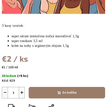
3 kusy vzoriek:
super sérum intenzívna nočná starostlivoť 1,5g
super tonikum 3,5 ml
krém na nohy s argánovým olejom 1,5g
€2
/ ks
Jednotková
€1 / 100 ml
cena:
Skladom
(>5 ks)
Kód:
629
−
+
Do košíka