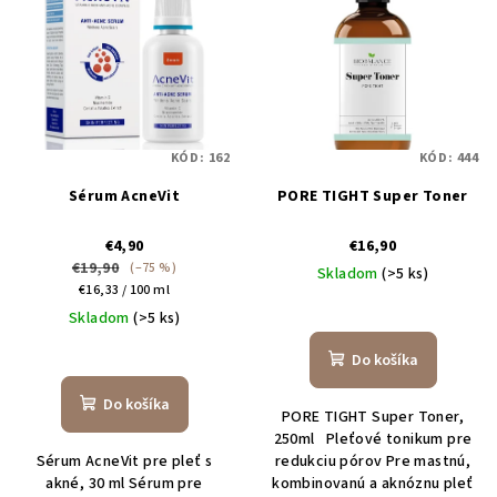
KÓD:
162
KÓD:
444
Sérum AcneVit
PORE TIGHT Super Toner
€4,90
€16,90
€19,90
(–75 %)
Skladom
(>5 ks)
Jednotková
€16,33 / 100 ml
Priemerné
cena:
Skladom
(>5 ks)
hodnotenie
Priemerné
produktu
Do košíka
hodnotenie
je
produktu
4,4
Do košíka
PORE TIGHT Super Toner,
je
z
250ml Pleťové tonikum pre
4,3
5
Sérum AcneVit pre pleť s
redukciu pórov Pre mastnú,
z
hviezdičiek.
akné, 30 ml Sérum pre
kombinovanú a aknóznu pleť
5