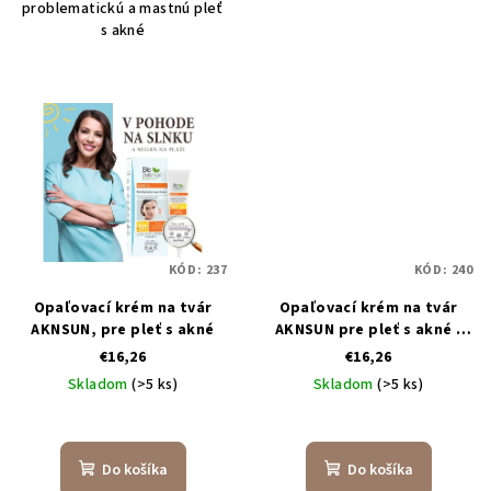
problematickú a mastnú pleť
hviezdičiek.
s akné
KÓD:
237
KÓD:
240
Opaľovací krém na tvár
Opaľovací krém na tvár
AKNSUN, pre pleť s akné
AKNSUN pre pleť s akné -
tónovací, 40ml
€16,26
€16,26
Skladom
(>5 ks)
Skladom
(>5 ks)
Priemerné
Priemerné
hodnotenie
hodnotenie
produktu
produktu
Do košíka
Do košíka
je
je