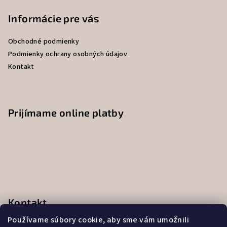
á
p
Informácie pre vás
ä
Obchodné podmienky
t
Podmienky ochrany osobných údajov
i
Kontakt
e
Prijímame online platby
Kontakt
Používame súbory cookie, aby sme vám umožnili
obchod
@
uniskin.sk