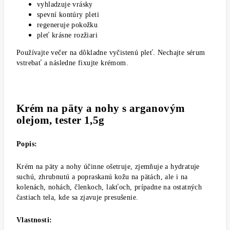
vyhladzuje vrásky
spevní kontúry pleti
regeneruje pokožku
pleť krásne rozžiari
Používajte večer na dôkladne vyčistenú pleť. Nechajte sérum
vstrebať a následne fixujte krémom.
Krém na päty a nohy s arganovým
olejom, tester 1,5g
Popis:
Krém na päty a nohy účinne ošetruje, zjemňuje a hydratuje
suchú, zhrubnutú a popraskanú kožu na pätách, ale i na
kolenách, nohách, členkoch, lakťoch, prípadne na ostatných
častiach tela, kde sa zjavuje presušenie.
Vlastnosti: