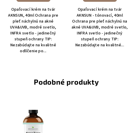
4,6
4,2
Opaľovací krém na tvár
Opaľovací krém na tvár
z
z
AKNSUN, 40ml Ochrana pre
AKNSUN - tónovací, 40ml
5
5
pleť náchylnú na akné
Ochrana pre pleť náchylnú na
hviezdičiek.
hviezdičiek.
UVA&UVB, modré svetlo,
akné UVA&UVB, modré svetlo,
INFRA svetlo - jedinečný
INFRA svetlo - jedinečný
stupeň ochrany TIP:
stupeň ochrany TIP:
Nezabúdajte na kvalitné
Nezabúdajte na kvalitné...
odlíčenie po...
Podobné produkty