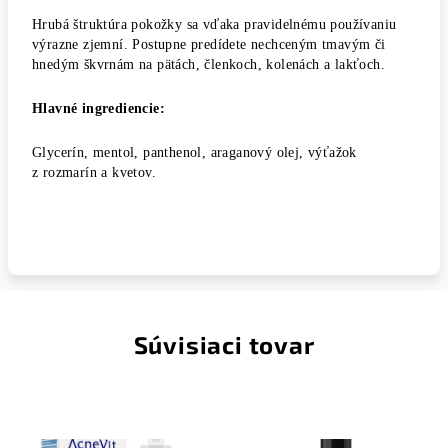
Hrubá štruktúra pokožky sa vďaka pravidelnému používaniu
výrazne zjemní. Postupne predídete nechceným tmavým či
hnedým škvrnám na pätách, členkoch, kolenách a lakťoch.
Hlavné ingrediencie:
Glycerín, mentol, panthenol, araganový olej, výťažok
z rozmarín a kvetov.
Súvisiaci tovar