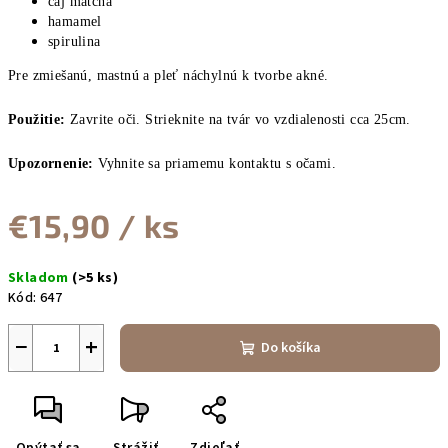
čaj matcha
hamamel
spirulina
Pre zmiešanú, mastnú a pleť náchylnú k tvorbe akné.
Použitie:
Zavrite oči. Strieknite na tvár vo vzdialenosti cca 25cm.
Upozornenie:
Vyhnite sa priamemu kontaktu s očami.
€15,90
/ ks
Jednotková
Skladom
(>5 ks)
cena:
Kód:
647
−
+
Do košíka