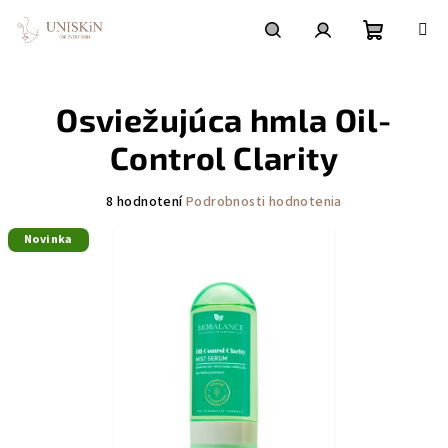
Prejsť
na
obsah
Nákupn
Hľadať
Prihlásenie
Osviežujúca hmla Oil-
košík
Control Clarity
Priemerné
8 hodnotení
Podrobnosti hodnotenia
hodnotenie
Novinka
produktu
je
4,8
z
5
hviezdičiek.