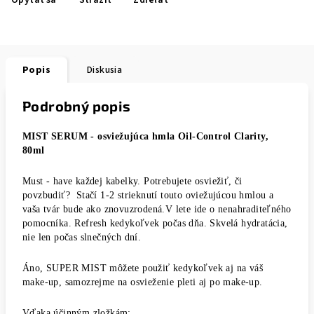
Opýtať sa
Strážiť
Zdieľať
Popis
Diskusia
Podrobný popis
MIST SERUM - osviežujúca hmla Oil-Control Clarity,
80ml
Must - have každej kabelky. Potrebujete osviežiť, či
povzbudiť? Stačí 1-2 strieknutí touto oviežujúcou hmlou a
vaša tvár bude ako znovuzrodená.V lete ide o nenahraditeľného
pomocníka. Refresh kedykoľvek počas dňa. Skvelá hydratácia,
nie len počas slnečných dní.
Áno, SUPER MIST môžete použiť kedykoľvek aj na váš
make-up, samozrejme na osvieženie pleti aj po make-up.
Vďaka účinným zložkám: