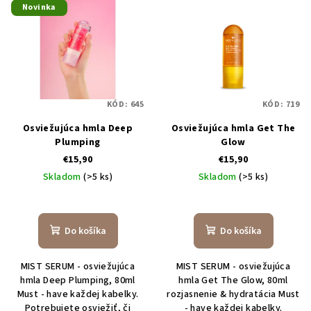
Novinka
KÓD:
645
KÓD:
719
Osviežujúca hmla Deep
Osviežujúca hmla Get The
Plumping
Glow
€15,90
€15,90
Skladom
(>5 ks)
Skladom
(>5 ks)
Priemerné
Priemerné
hodnotenie
hodnotenie
produktu
produktu
Do košíka
Do košíka
je
je
4,8
4,9
MIST SERUM - osviežujúca
MIST SERUM - osviežujúca
z
z
hmla Deep Plumping, 80ml
hmla Get The Glow, 80ml
5
5
Must - have každej kabelky.
rozjasnenie & hydratácia Must
hviezdičiek.
hviezdičiek.
Potrebujete osviežiť, či
- have každej kabelky.