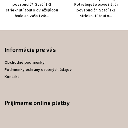
povzbudiť? Stačí 1-2
Potrebujete osviežiť, či
strieknutí touto oviežujúcou
povzbudiť? Stačí 1-2
hmlou a vaša tvár...
strieknutí touto...
Z
á
p
Informácie pre vás
ä
Obchodné podmienky
t
Podmienky ochrany osobných údajov
i
Kontakt
e
Prijímame online platby