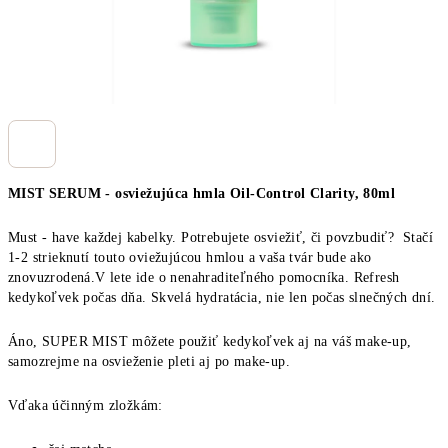
MIST SERUM - osviežujúca hmla Oil-Control Clarity, 80ml
Must - have každej kabelky. Potrebujete osviežiť, či povzbudiť? Stačí
1-2 strieknutí touto oviežujúcou hmlou a vaša tvár bude ako
znovuzrodená.V lete ide o nenahraditeľného pomocníka. Refresh
kedykoľvek počas dňa. Skvelá hydratácia, nie len počas slnečných dní.
Áno, SUPER MIST môžete použiť kedykoľvek aj na váš make-up,
samozrejme na osvieženie pleti aj po make-up.
Vďaka účinným zložkám: