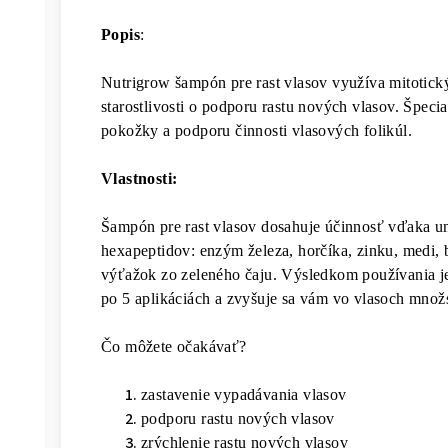
Popis
:
Nutrigrow šampón pre rast vlasov využíva mitotický
starostlivosti o podporu rastu nových vlasov. Špeci
pokožky a podporu činnosti vlasových folikúl.
Vlastnosti:
Šampón pre rast vlasov dosahuje účinnosť vďaka 
hexapeptidov: enzým železa, horčíka, zinku, medi, b
výťažok zo zeleného čaju. Výsledkom používania je
po 5 aplikáciách a zvyšuje sa vám vo vlasoch množs
Čo môžete očakávať?
zastavenie vypadávania vlasov
podporu rastu nových vlasov
zrýchlenie rastu nových vlasov