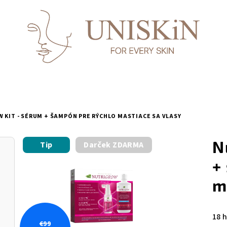
 KIT - SÉRUM + ŠAMPÓN PRE RÝCHLO MASTIACE SA VLASY
N
Tip
Darček ZDARMA
+
m
Pri
18 
€99