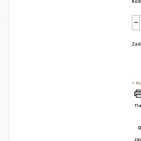
Kód
−
Zad
+ M
Tl
Zdi