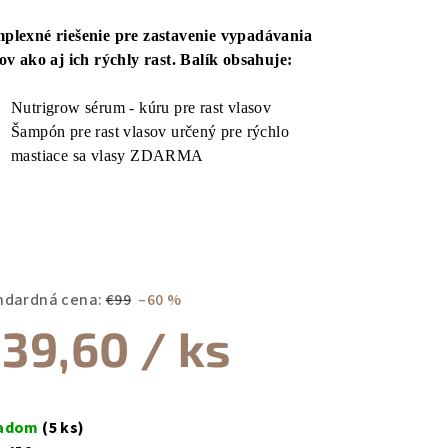
notenie
duktu
plexné riešenie pre zastavenie vypadávania
ov ako aj ich rýchly rast. Balík obsahuje:
Nutrigrow sérum - kúru pre rast vlasov
Šampón pre rast vlasov určený pre rýchlo
zdičiek.
mastiace sa vlasy ZDARMA
ndardná cena:
€99
–60 %
39,60
/ ks
notková
a:
ladom
(5 ks)