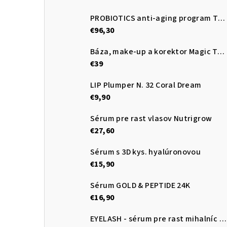
PROBIOTICS anti-aging program TRIO
€96,30
Báza, make-up a korektor Magic Touch
€39
LIP Plumper N. 32 Coral Dream
€9,90
Sérum pre rast vlasov Nutrigrow
€27,60
Sérum s 3D kys. hyalúronovou
€15,90
Sérum GOLD & PEPTIDE 24K
€16,90
EYELASH - sérum pre rast mihalníc a obočia