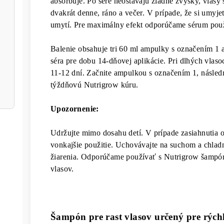
absorbuje. Po sére neostávajú žiadne zvyšky, vlasy 
dvakrát denne, ráno a večer. V prípade, že si umyjet
ónovou
umytí. Pre maximálny efekt odporúčame sérum pou
Balenie obsahuje tri 60 ml ampulky s označením 1 
séra pre dobu 14-dňovej aplikácie. Pri dlhých vlaso
11-12 dní. Začnite ampulkou s označením 1, následn
týždňovú Nutrigrow kúru.
Upozornenie:
Udržujte mimo dosahu detí. V prípade zasiahnutia o
vonkajšie použitie. Uchovávajte na suchom a chla
žiarenia. Odporúčame používať s Nutrigrow šampó
vlasov.
Šampón pre rast vlasov určený pre rýchl