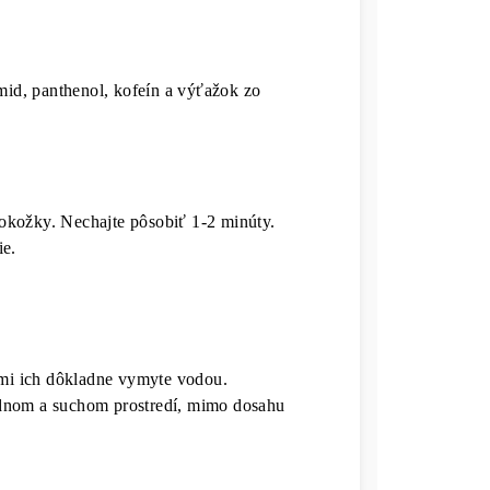
amid, panthenol, kofeín a výťažok zo
okožky. Nechajte pôsobiť 1-2 minúty.
ie.
ami ich dôkladne vymyte vodou.
adnom a suchom prostredí, mimo dosahu