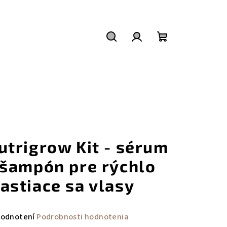
Hľadať
Prihlásenie
Nákupný
košík
utrigrow Kit - sérum
 šampón pre rýchlo
astiace sa vlasy
emerné
hodnotení
Podrobnosti hodnotenia