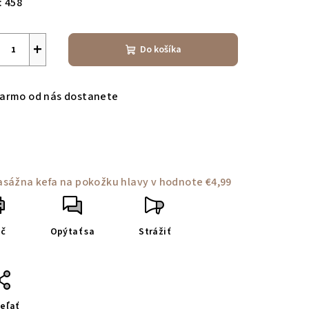
:
458
+
Do košíka
armo od nás dostanete
asážna kefa na pokožku hlavy
v hodnote €4,99
ač
Opýtať sa
Strážiť
eľať