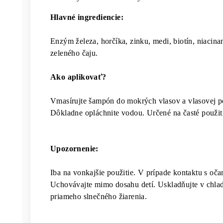
Hlavné ingrediencie:
Enzým železa, horčíka, zinku, medi, biotín, niacin
zeleného čaju.
Ako aplikovať?
Vmasírujte šampón do mokrých vlasov a vlasovej p
Dôkladne opláchnite vodou. Určené na časté použit
Upozornenie:
Iba na vonkajšie použitie. V prípade kontaktu s oč
Uchovávajte mimo dosahu detí. Uskladňujte v chl
priameho slnečného žiarenia.