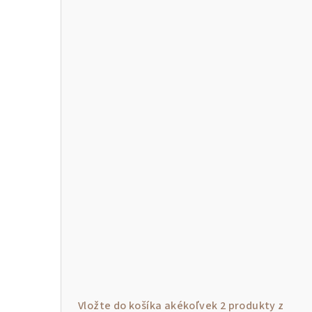
p
a
n
e
l
Vložte do košíka akékoľvek 2 produkty z