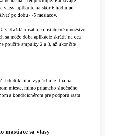
sa nemastia. Neoplachujte. Používajte
e vlasy, aplikujte najskôr 6 hodín po
žívať po dobu 4-5 mesiacov.
až 3. Každá obsahuje dostatočné množstvo
ch sa môže doba aplikácie skrátiť na cca
e použite ampulky 2 a 3, až ukončíte -
čí ich dôkladne vypláchnite. Iba na
dnom mieste, mimo priameho slnečného
nom a kondicionérom pre podporu rastu
o mastiace sa vlasy