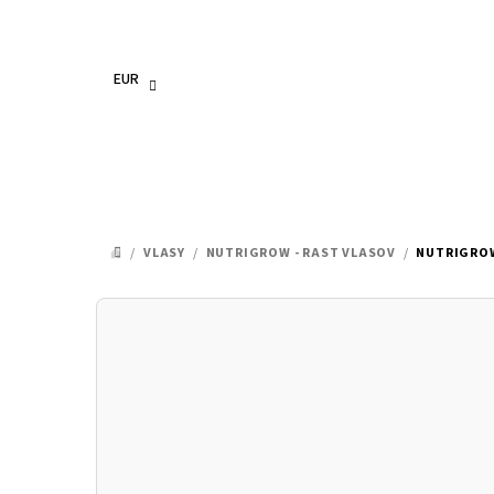
Prejsť
na
obsah
EUR
/
VLASY
/
NUTRIGROW - RAST VLASOV
/
NUTRIGROW
DOMOV
B
o
č
n
ý