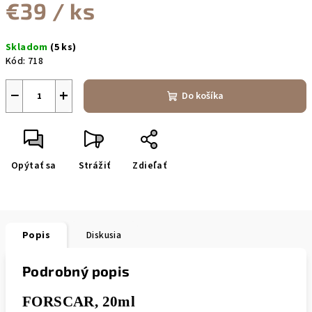
€39
/ ks
Jednotková
Skladom
(5 ks)
cena:
Kód:
718
−
+
Do košíka
Opýtať sa
Strážiť
Zdieľať
Popis
Diskusia
Podrobný popis
FORSCAR, 20ml