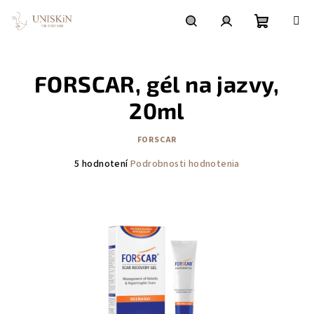
Prejsť
na
obsah
Nákupn
Hľadať
Prihlásenie
FORSCAR, gél na jazvy,
košík
20ml
FORSCAR
Priemerné
5 hodnotení
Podrobnosti hodnotenia
hodnotenie
produktu
je
5,0
z
5
hviezdičiek.