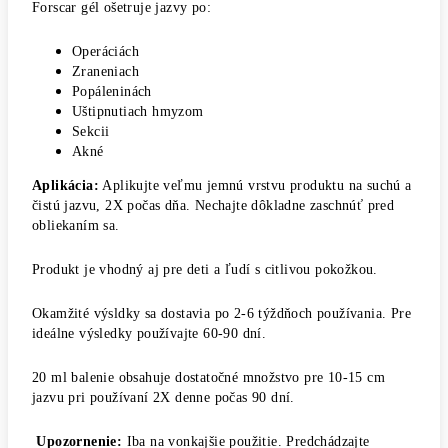
Forscar gél ošetruje jazvy po:
Operáciách
Zraneniach
Popáleninách
Uštipnutiach hmyzom
Sekcii
Akné
Aplikácia:
Aplikujte veľmu jemnú vrstvu produktu na suchú a
čistú jazvu, 2X počas dňa. Nechajte dôkladne zaschnúť pred
obliekaním sa.
Produkt je vhodný aj pre deti a ľudí s citlivou pokožkou.
Okamžité výsldky sa dostavia po 2-6 týždňoch používania. Pre
ideálne výsledky používajte 60-90 dní.
20 ml balenie obsahuje dostatočné množstvo pre 10-15 cm
jazvu pri používaní 2X denne počas 90 dní.
Upozornenie:
Iba na vonkajšie použitie. Predchádzajte