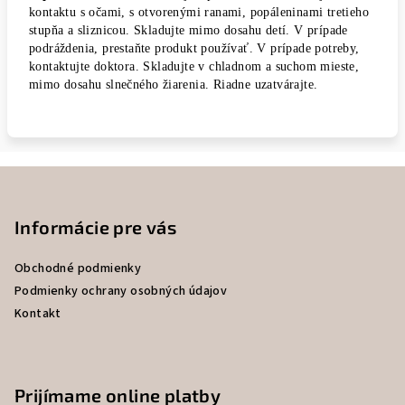
kontaktu s očami, s otvorenými ranami, popáleninami tretieho
stupňa a sliznicou. Skladujte mimo dosahu detí. V prípade
podráždenia, prestaňte produkt používať. V prípade potreby,
kontaktujte doktora. Skladujte v chladnom a suchom mieste,
mimo dosahu slnečného žiarenia. Riadne uzatvárajte.
Z
á
p
Informácie pre vás
ä
Obchodné podmienky
t
Podmienky ochrany osobných údajov
i
Kontakt
e
Prijímame online platby