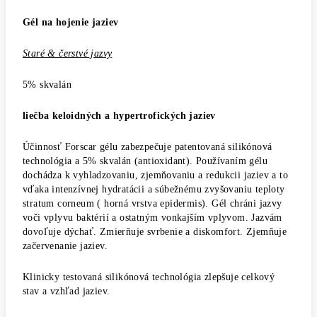
Gél na hojenie jaziev
Staré & čerstvé jazvy
5% skvalán
liečba keloidných a hypertrofických jaziev
Účinnosť Forscar gélu zabezpečuje patentovaná silikónová
technológia a 5% skvalán (antioxidant). Používaním gélu
dochádza k vyhladzovaniu, zjemňovaniu a redukcii jaziev a to
vďaka intenzívnej hydratácii a súbežnému zvyšovaniu teploty
stratum corneum ( horná vrstva epidermis). Gél chráni jazvy
voči vplyvu baktérií a ostatným vonkajším vplyvom. Jazvám
dovoľuje dýchať. Zmierňuje svrbenie a diskomfort. Zjemňuje
začervenanie jaziev.
Klinicky testovaná silikónová technológia zlepšuje celkový
stav a vzhľad jaziev.