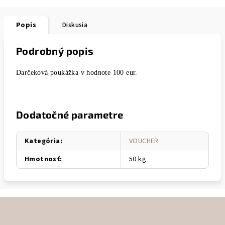
Popis
Diskusia
Podrobný popis
Darčeková poukážka v hodnote 100 eur.
Dodatočné parametre
Kategória
:
VOUCHER
Hmotnosť
:
50 kg
Z
á