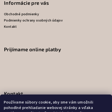
p
Informácie pre vás
ä
Obchodné podmienky
t
Podmienky ochrany osobných údajov
i
Kontakt
e
Prijímame online platby
Kontakt
Používame súbory cookie, aby sme vám umožnili
obchod
@
uniskin.sk
pohodlné prehliadanie webovej stránky a vďaka
0948586288