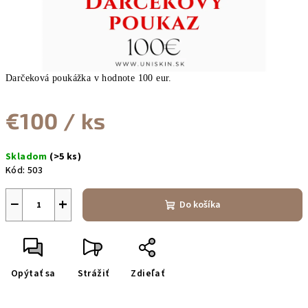
Darčeková poukážka v hodnote 100 eur.
€100
/ ks
Jednotková
Skladom
(>5 ks)
cena:
Kód:
503
−
+
Do košíka
Opýtať sa
Strážiť
Zdieľať