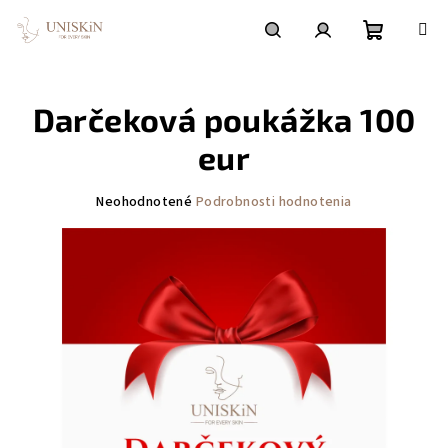
Prejsť
na
obsah
Nákupn
Hľadať
Prihlásenie
Darčeková poukážka 100
košík
eur
Priemerné
Neohodnotené
Podrobnosti hodnotenia
hodnotenie
produktu
je
0,0
z
5
hviezdičiek.