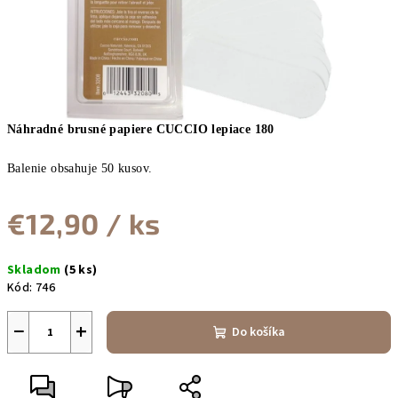
Náhradné brusné papiere CUCCIO lepiace 180
Balenie obsahuje 50 kusov.
€12,90
/ ks
Jednotková
Skladom
(5 ks)
cena:
Kód:
746
−
+
Do košíka