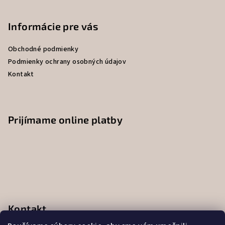
á
p
Informácie pre vás
ä
Obchodné podmienky
t
Podmienky ochrany osobných údajov
i
Kontakt
e
Prijímame online platby
Kontakt