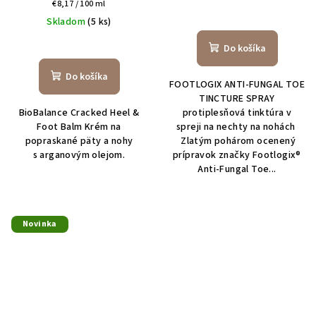
Jednotková
€8,17 / 100 ml
Priemerné
cena:
Skladom
(5 ks)
hodnotenie
Priemerné
produktu
Do košíka
hodnotenie
je
produktu
5,0
Do košíka
FOOTLOGIX ANTI-FUNGAL TOE
je
z
TINCTURE SPRAY
4,9
5
BioBalance Cracked Heel &
protiplesňová tinktúra v
z
hviezdičiek.
Foot Balm Krém na
spreji na nechty na nohách
5
popraskané päty a nohy
Zlatým pohárom ocenený
hviezdičiek.
s arganovým olejom.
prípravok značky Footlogix®
Anti-Fungal Toe...
Novinka