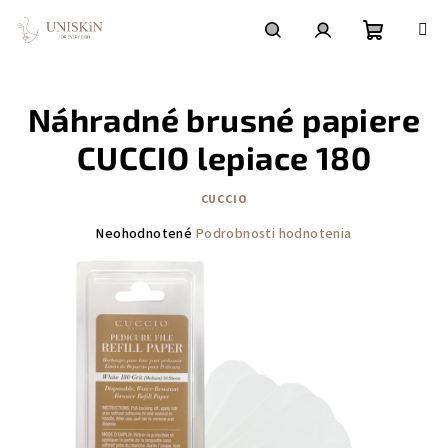
Prejsť
na
obsah
Nákupn
Hľadať
Prihlásenie
Náhradné brusné papiere
košík
CUCCIO lepiace 180
CUCCIO
Priemerné
Neohodnotené
Podrobnosti hodnotenia
hodnotenie
produktu
je
0,0
z
5
hviezdičiek.