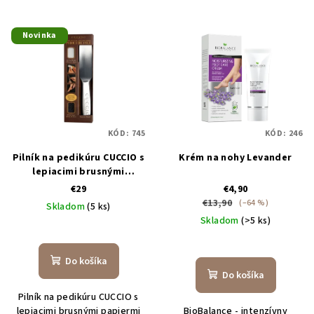
Novinka
KÓD:
745
KÓD:
246
Pilník na pedikúru CUCCIO s
Krém na nohy Levander
lepiacimi brusnými
papiermi
€29
€4,90
€13,90
(–64 %)
Skladom
(5 ks)
Skladom
(>5 ks)
Priemerné
hodnotenie
Priemerné
produktu
hodnotenie
Do košíka
je
produktu
Do košíka
5,0
je
Pilník na pedikúru CUCCIO s
z
5,0
lepiacimi brusnými papiermi
BioBalance - intenzívny
5
z