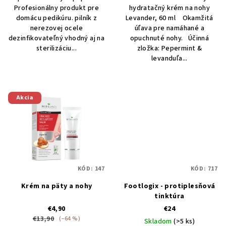
Profesionálny produkt pre
hydratačný krém na nohy
hviezdičiek.
5
domácu pedikúru. pilník z
Levander, 60 ml Okamžitá
hviezdičiek.
nerezovej ocele
úľava pre namáhané a
dezinfikovateľný vhodný aj na
opuchnuté nohy. Účinná
sterilizáciu...
zložka: Pepermint &
levanduľa...
Akcia
KÓD:
147
KÓD:
717
Krém na päty a nohy
Footlogix - protiplesňová
tinktúra
€4,90
€24
€13,90
(–64 %)
Skladom
(>5 ks)