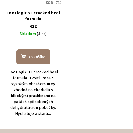
KÓD:
741
Footlogix 3+ cracked heel
formula
€22
Skladom
(3 ks)
Do košíka
Footlogix 3+ cracked heel
formula, 125ml Pena s
vysokým obsahom urey
vhodná na chodidlá s
hlbokými prasklinami na
pätách spôsobených
dehydratáciou pokožky.
Hydratuje a stará...
Z